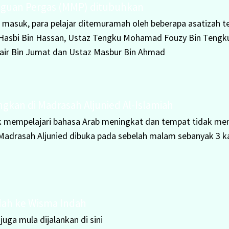
guan Pergas (MMP) ditubuhkan
 masuk, para pelajar ditemuramah oleh beberapa asatizah 
asbi Bin Hassan, Ustaz Tengku Mohamad Fouzy Bin Tengk
air Bin Jumat dan Ustaz Masbur Bin Ahmad
kan di Madrasah Aljunied Al-Islamiah
 mempelajari bahasa Arab meningkat dan tempat tidak men
i Madrasah Aljunied dibuka pada sebelah malam sebanyak 3 ka
dah ke Wisma Indah
uga mula dijalankan di sini