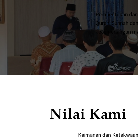
Pembentukan dan p
Quran, Sunnah da
kecemerlangan ma
Nilai Kami
Keimanan dan Ketakwaan