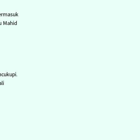
termasuk
u Mahid
cukupi.
li