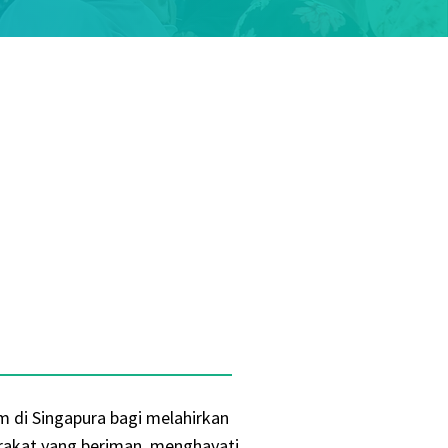
m di Singapura bagi melahirkan
rakat yang beriman, menghayati