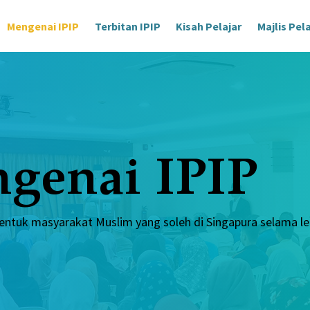
Mengenai IPIP
Terbitan IPIP
Kisah Pelajar
Majlis Pel
genai IPIP
tuk masyarakat Muslim yang soleh di Singapura selama leb