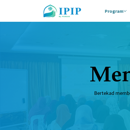
Program
Men
Bertekad memben