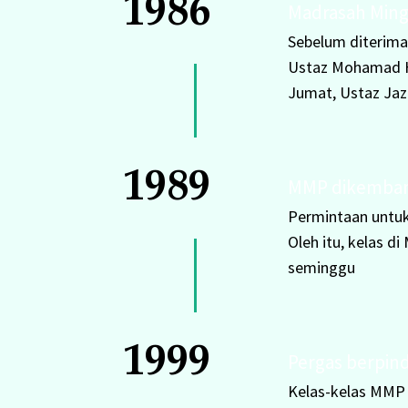
1986
Madrasah Ming
Sebelum diterima
Ustaz Mohamad H
Jumat, Ustaz Jaz
1989
MMP dikembang
Permintaan untuk
Oleh itu, kelas d
seminggu
1999
Pergas berpin
Kelas-kelas MMP j