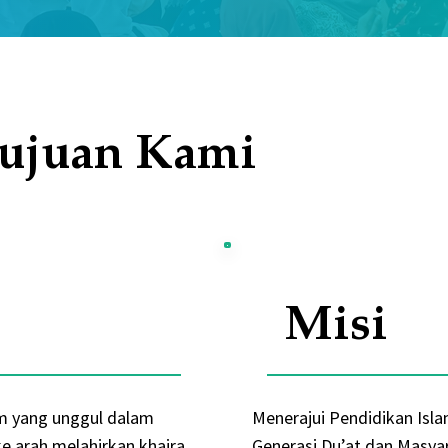
ujuan Kami
Misi
am yang unggul dalam
Menerajui Pendidikan Isla
e arah melahirkan khaira
Generasi Du’at dan Masya