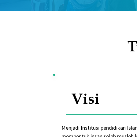
T
Visi
Menjadi Institusi pendidikan Isl
membentuk insan soleh musleh k