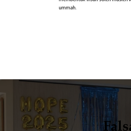
ummah.​
Fals