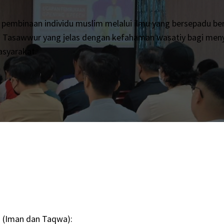
embinaan individu muslim melalui ilmu yang bersepadu ber
n Tasawwur yang jelas dengan kefahaman wasatiy bagi me
syarakat.
 (Iman dan Taqwa):