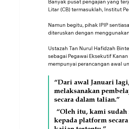
Banyak pusat pengajian yang ter
Litar (CB) termasuklah, Institut Pe
Namun begitu, pihak IPIP sentias
diteruskan dengan menggunakan 
Ustazah Tan Nurul Hafidzah Bint
sebagai Pegawai Eksekutif Kana
mempunyai perancangan awal unt
“Dari awal Januari lag
melaksanakan pembelaj
secara dalam talian.”
 “Oleh itu, kami sudah
kepada platform secara
kajian tertentu.”