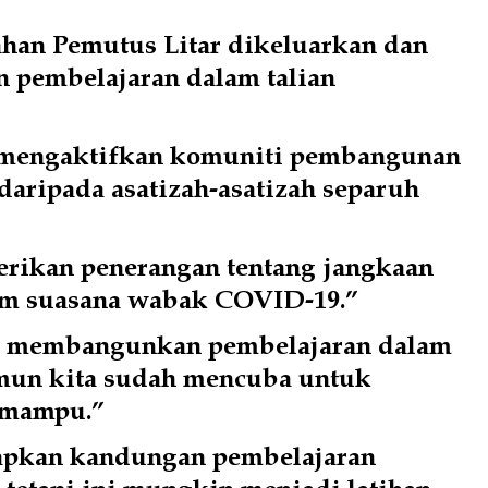
han Pemutus Litar dikeluarkan dan 
 pembelajaran dalam talian 
 mengaktifkan komuniti pembangunan 
 daripada asatizah-asatizah separuh 
erikan penerangan tentang jangkaan 
am suasana wabak COVID-19.”
 membangunkan pembelajaran dalam 
amun kita sudah mencuba untuk 
rmampu.”
apkan kandungan pembelajaran 
tetapi ini mungkin menjadi latihan 