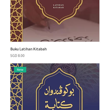
Buku Latihan Kitabah
Price
SGD 8.00
New